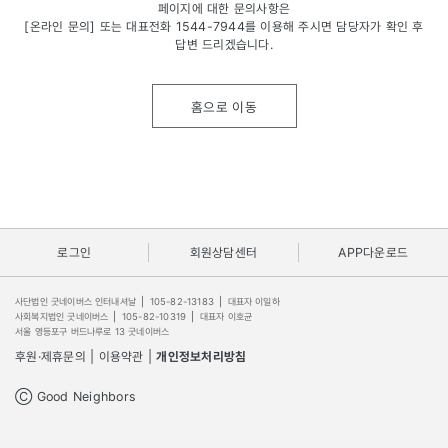
페이지에 대한 문의사항은
[온라인 문의] 또는 대표전화
1544-7944
를 이용해 주시면 담당자가 확인 후
답변 드리겠습니다.
홈으로 이동
로그인
회원상담센터
APP다운로드
사단법인 굿네이버스 인터내셔날
|
105-82-13183
|
대표자 이일하
사회복지법인 굿네이버스
|
105-82-10319
|
대표자 이호균
서울 영등포구 버드나루로 13 굿네이버스
후원·제휴문의
|
이용약관
|
개인정보처리방침
Ⓒ Good Neighbors