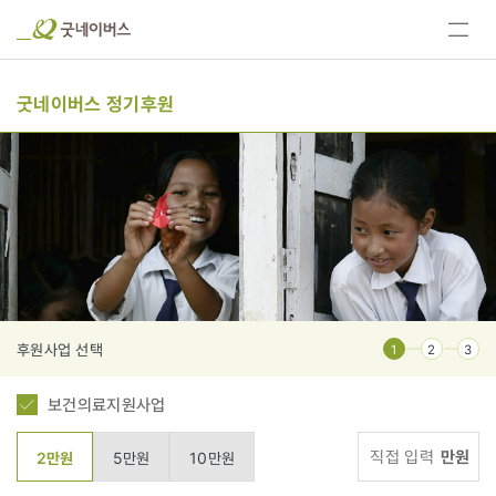
전체
메뉴
보기
굿네이버스 정기후원
후원사업 선택
1
2
3
보건의료지원사업
만원
2만원
5만원
10만원