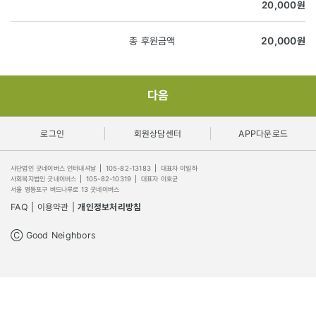
20,000
원
총 후원금액
20,000
원
다음
로그인
회원상담센터
APP다운로드
사단법인 굿네이버스 인터내셔날
|
105-82-13183
|
대표자 이일하
사회복지법인 굿네이버스
|
105-82-10319
|
대표자 이호균
서울 영등포구 버드나루로 13 굿네이버스
FAQ
|
이용약관
|
개인정보처리방침
Ⓒ Good Neighbors