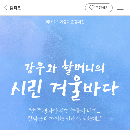
전체
캠페인
뒤
후원하기
메뉴
페
보기
이
국내 위기가정지원 캠페인
지
로
저
는
무
조
건