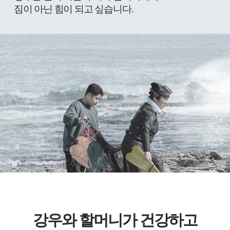
는
짐이 아닌 힘이 되고 싶습니다.
건
뭐
라
도
하
고
싶
어
요.
강우와 할머니가 건강하고