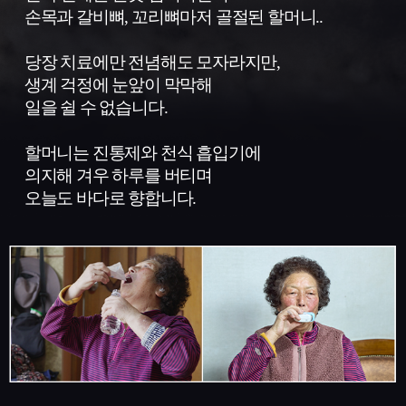
도
손목과 갈비뼈, 꼬리뼈마저 골절된 할머니..
멈
출
당장 치료에만 전념해도 모자라지만,
수
없
생계 걱정에 눈앞이 막막해
는
일을 쉴 수 없습니다.
해
녀
할머니는 진통제와 천식 흡입기에
일
의지해 겨우 하루를 버티며
오늘도 바다로 향합니다.