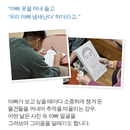
께
“아빠 옷을 꺼내 들고
살
‘우리 아빠 냄새난다’ 하더라고..”
아
가
는
14
살
강
우
아빠가 보고 싶을 때마다 소중하게 챙겨 둔
물건들을 꺼내어 추억을 떠올리는 강우.
어떤 날은 사진 속 아빠 얼굴을
그려보며 그리움을 달래기도 합니다.