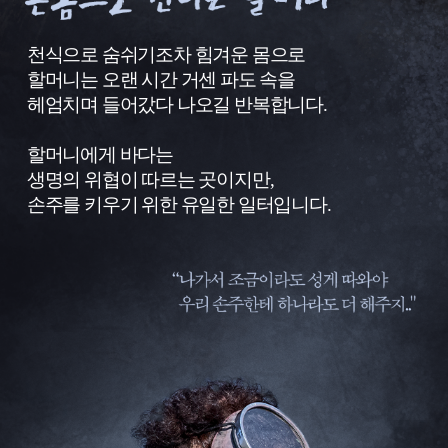
차
가
천식으로 숨쉬기조차 힘겨운 몸으로
운
할머니는 오랜 시간 거센 파도 속을
물
헤엄치며 들어갔다 나오길 반복합니다.
살
을
할머니에게 바다는
온
몸
생명의 위협이 따르는 곳이지만,
으
손주를 키우기 위한 유일한 일터입니다.
로
견
디
는
할
머
니