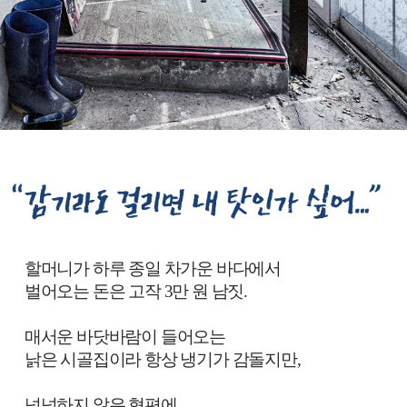
감
기
할머니가 하루 종일 차가운 바다에서
라
도
벌어오는 돈은 고작 3만 원 남짓.
걸
리
매서운 바닷바람이 들어오는
면
낡은 시골집이라 항상 냉기가 감돌지만,
내
탓
인
넉넉하지 않은 형편에