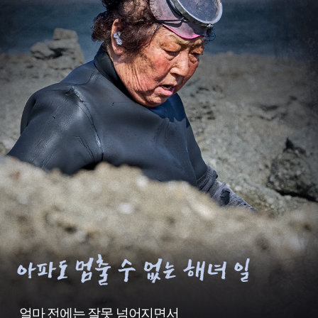
아
파
얼마 전에는 잘못 넘어지면서