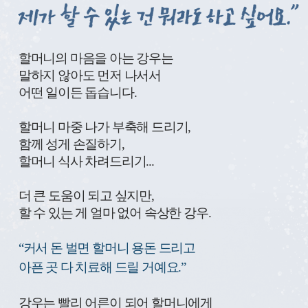
할
머
할머니의 마음을 아는 강우는
니
말하지 않아도 먼저 나서서
혼
어떤 일이든 돕습니다.
자
일
하
할머니 마중 나가 부축해 드리기,
시
함께 성게 손질하기,
는
할머니 식사 차려드리기...
게
걱
더 큰 도움이 되고 싶지만,
정
할 수 있는 게 얼마 없어 속상한 강우.
돼
서
제
“커서 돈 벌면 할머니 용돈 드리고
가
아픈 곳 다 치료해 드릴 거예요.”
할
수
있
강우는 빨리 어른이 되어 할머니에게