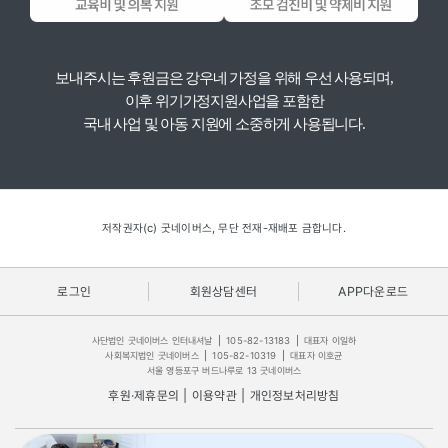
보내주시는 후원금은 강우네 가정을 위해 우선 사용되며,
이후 위기가정지원사업을 포함한
국내 사업 및 아동 지원에 소중하게 사용됩니다.
저작권자(c) 굿네이버스, 무단 전재-재배포 금합니다.
로그인
회원상담센터
APP다운로드
사단법인 굿네이버스 인터내셔날
|
105-82-13183
|
대표자 이일하
사회복지법인 굿네이버스
|
105-82-10319
|
대표자 이호균
서울 영등포구 버드나루로 13 굿네이버스
후원·제휴문의
|
이용약관
|
개인정보처리방침