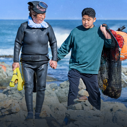
살
아
야
해
요