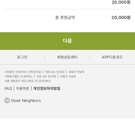
20,000
원
총 후원금액
20,000
원
다음
로그인
회원상담센터
APP다운로드
사단법인 굿네이버스 인터내셔날
|
105-82-13183
|
대표자 이일하
사회복지법인 굿네이버스
|
105-82-10319
|
대표자 이호균
서울 영등포구 버드나루로 13 굿네이버스
FAQ
|
이용약관
|
개인정보처리방침
Ⓒ Good Neighbors