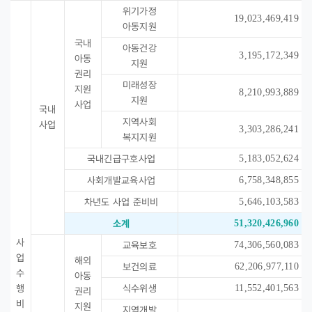
위기가정
19,023,469,419
아동지원
국내
아동건강
3,195,172,349
아동
지원
권리
미래성장
지원
8,210,993,889
지원
사업
국내
지역사회
사업
3,303,286,241
복지지원
국내긴급구호사업
5,183,052,624
사회개발교육사업
6,758,348,855
차년도 사업 준비비
5,646,103,583
소계
51,320,426,960
사
교육보호
74,306,560,083
업
해외
보건의료
62,206,977,110
수
아동
행
식수위생
11,552,401,563
권리
비
지원
지역개발