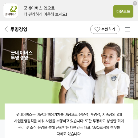
굿네이버스 앱
으로
다운로드
더 편리하게 이용해 보세요!
전체
투명경영
뒤
후원하기
페
메뉴
이
보기
지
굿네이버스
로
투명경영
굿
네
이
굿네이버스는 미션과 핵심가치를 바탕으로 전문성, 투명성, 지속성의 3대
버
사업운영원칙을 세워 사업을 수행하고 있습니다. 또한 투명하고 성실한 회계
스
투
관리 및 조직 운영을 통해 신뢰받는 대한민국 대표 NGO로서의 책무를
명
다하고 있습니다.
경