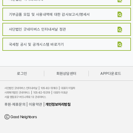
기부금품 모집 및 사용내역에 대한 감사보고서/명세서
사단법인 굿네이버스 인터내셔날 정관
국세청 공시 및 공개시스템 바로가기
로그인
회원상담센터
APP다운로드
사단법인 굿네이버스 인터내셔날
|
105-82-13183
|
대표자 이일하
사회복지법인 굿네이버스
|
105-82-10319
|
대표자 이호균
서울 영등포구 버드나루로 13 굿네이버스
후원·제휴문의
|
이용약관
|
개인정보처리방침
Ⓒ Good Neighbors