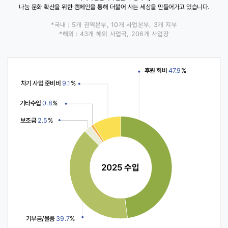
이
이
나눔 문화 확산을 위한 캠페인을 통해 더불어 사는 세상을 만들어가고 있습니다.
버
버
스
스
재
사
*국내 : 5개 권역본부, 10개 사업본부, 3개 지부
정
단
*해외 : 43개 해외 사업국, 206개 사업장
보
법
고
인
재
정
보
후원 회비
47.9
%
고
차기 사업 준비비
9.1
%
기타수입
0.8
%
보조금
2.5
%
2025 수입
기부금/물품
39.7
%