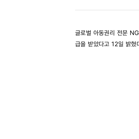
10년
연속
글로벌 아동권리 전문 N
최고
급을 받았다고 12일 밝혔
등급
선정