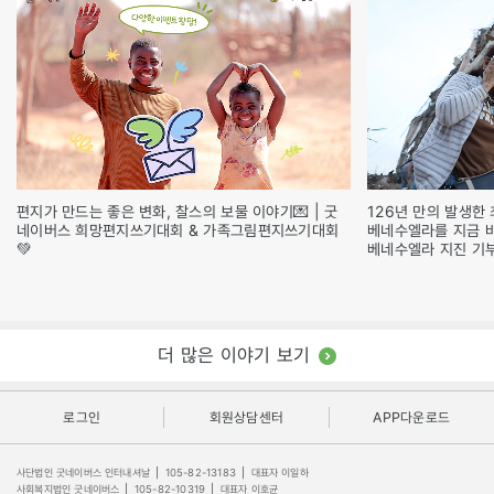
편지가 만드는 좋은 변화, 찰스의 보물 이야기💌 | 굿
126년 만의 발생한 
네이버스 희망편지쓰기대회 & 가족그림편지쓰기대회
베네수엘라를 지금 
💚
베네수엘라 지진 기
더 많은 이야기 보기
로그인
회원상담센터
APP다운로드
사단법인 굿네이버스 인터내셔날
|
105-82-13183
|
대표자 이일하
사회복지법인 굿네이버스
|
105-82-10319
|
대표자 이호균