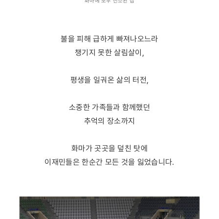
화마에 모두 전소된 집
불을 피해 급하게 빠져나오느라
챙기지 못한 살림살이,
평생을 일궈온 삶의 터전,
소중한 가족들과 함께했던
추억의 장소까지
화마가 곳곳을 덮친 탓에
이재민들은 한순간 모든 것을 잃었습니다.