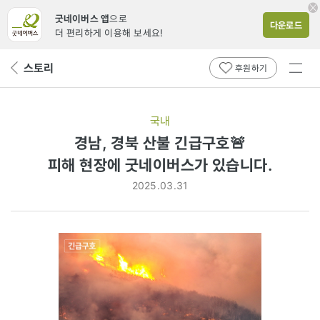
굿네이버스 앱
으로
다운로드
더 편리하게 이용해 보세요!
전체
스토리
뒤
후원하기
메뉴
페
보기
이
지
국내
로
경남, 경북 산불 긴급구호🚨
피해
피해 현장에 굿네이버스가 있습니다.
현장에
2025.03.31
굿네이버스가
있습니다.