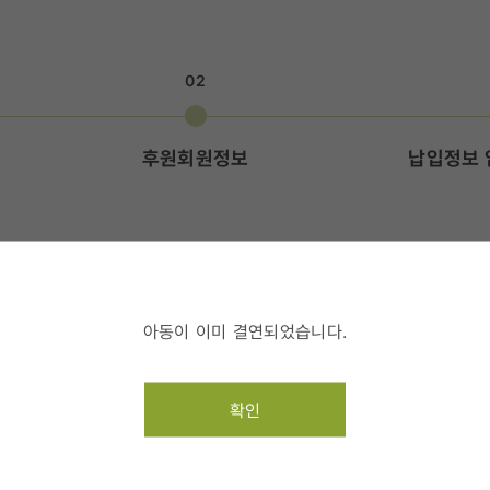
02
후원회원정보
납입정보 
액을 입력해 주세요.
아동이 이미 결연되었습니다.
확인
3명
명
후원금액(1명) 