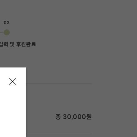
03
입력 및 후원완료
총
30,000
원
월 30,000원