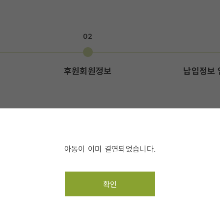
02
후원회원정보
납입정보 
액을 입력해 주세요.
아동이 이미 결연되었습니다.
확인
3명
명
후원금액(1명) 