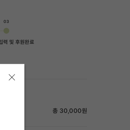
03
입력 및 후원완료
총
30,000
원
월 30,000원