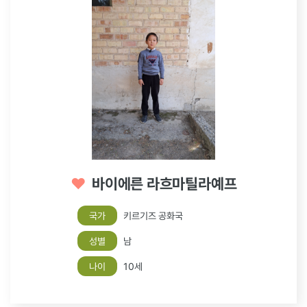
♥
바이에른 라흐마틸라예프
국가
키르기즈 공화국
성별
남
나이
10세