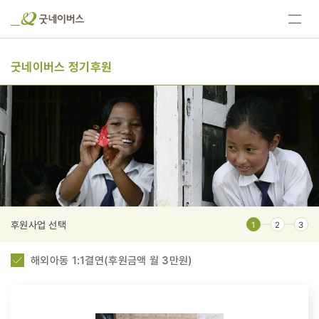
전체
메뉴
보기
굿네이버스 정기후원
후원사업 선택
1
2
3
해외아동 1:1결연(후원금액 월 3만원)