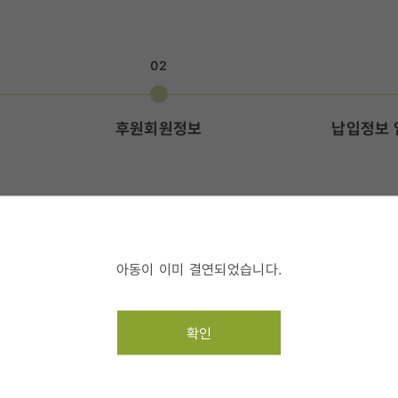
02
후원회원정보
납입정보 
액을 입력해 주세요.
아동이 이미 결연되었습니다.
확인
3명
명
후원금액(1명) 