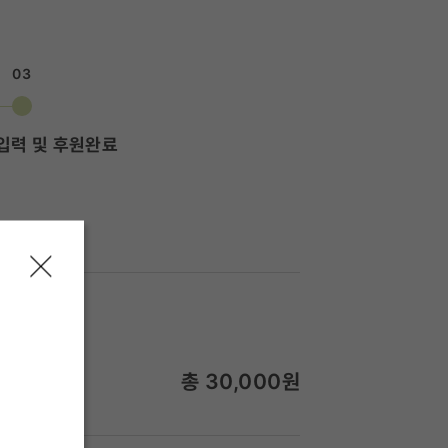
03
입력 및 후원완료
총
30,000
원
월 30,000원