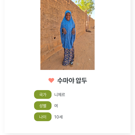
♥
수마야 압두
국가
니제르
성별
여
나이
10세