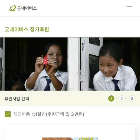
전체
메뉴
보기
굿네이버스 정기후원
후원사업 선택
1
2
3
해외아동 1:1결연(후원금액 월 3만원)