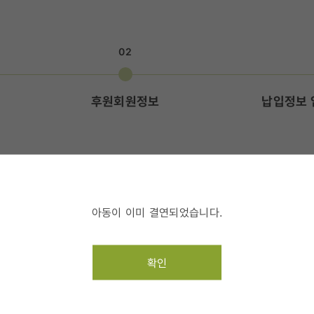
02
후원회원정보
납입정보 
액을 입력해 주세요.
아동이 이미 결연되었습니다.
확인
3명
명
후원금액(1명) 