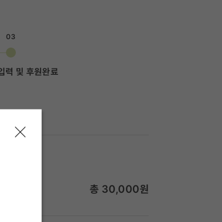
03
입력 및 후원완료
총
30,000
원
월 30,000원