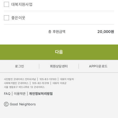
대북지원사업
좋은이웃
총 후원금액
20,000
원
다음
로그인
회원상담센터
APP다운로드
사단법인 굿네이버스 인터내셔날
|
105-82-13183
|
대표자 이일하
사회복지법인 굿네이버스
|
105-82-10319
|
대표자 이호균
서울 영등포구 버드나루로 13 굿네이버스
FAQ
|
이용약관
|
개인정보처리방침
Ⓒ Good Neighbors