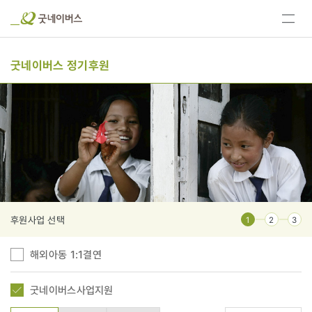
전체
메뉴
보기
굿네이버스 정기후원
후원사업 선택
1
2
3
해외아동 1:1결연
굿네이버스사업지원