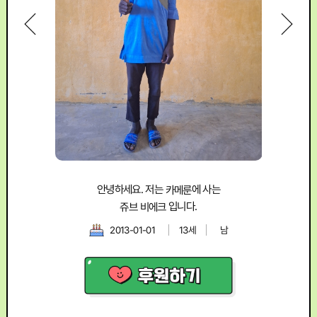
안녕
안녕하세요. 저는
카메룬
에 사는
쥬브 비에크
입니다.
2013-01-01
13세
남