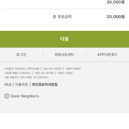
20,000
원
총 후원금액
20,000
원
다음
로그인
회원상담센터
APP다운로드
사단법인 굿네이버스 인터내셔날
|
105-82-13183
|
대표자 이일하
사회복지법인 굿네이버스
|
105-82-10319
|
대표자 이호균
서울 영등포구 버드나루로 13 굿네이버스
FAQ
|
이용약관
|
개인정보처리방침
Ⓒ Good Neighbors