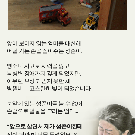
아
픈
것
같
아
요
앞이 보이지 않는 엄마를 대신해
어딜 가든 손을 잡아주는 성준이.
뺑소니 사고로 시력을 잃고
뇌병변 장애까지 갖게 되었지만,
아무런 보상도 받지 못한 채
병원비는 고스란히 빚이 되었습니다.
눈앞에 있는 성준이를 볼 수 없어
손끝으로 얼굴을 그리는 엄마...
“앞으로 살면서 제가 성준이한테
짐이 될까 봐 너무 두려워요...”