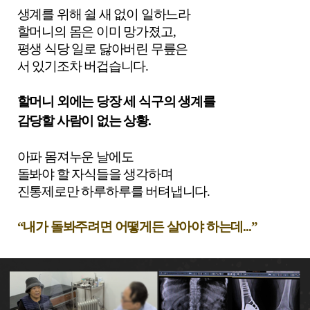
오
생계를 위해 쉴 새 없이 일하느라
래
할머니의 몸은 이미 망가졌고,
사
평생 식당 일로 닳아버린 무릎은
세
서 있기조차 버겁습니다.
요.
사
랑
할머니 외에는 당장 세 식구의 생계를
해
감당할 사람이 없는 상황.
요
아파 몸져누운 날에도
돌봐야 할 자식들을 생각하며
진통제로만 하루하루를 버텨냅니다.
“내가 돌봐주려면 어떻게든 살아야 하는데...”