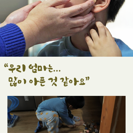
우
리
엄
마
는...
많
이