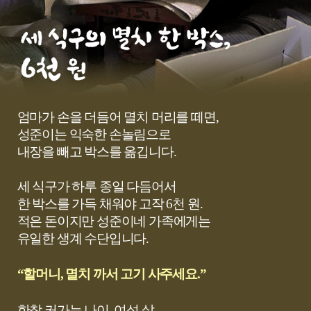
세
식
엄마가 손을 더듬어 멸치 머리를 떼면,
구
성준이는 익숙한 손놀림으로
의
내장을 빼고 박스를 옮깁니다.
멸
치
한
세 식구가 하루 종일 다듬어서
박
한 박스를 가득 채워야 고작 6천 원.
스,
적은 돈이지만 성준이네 가족에게는
6
유일한 생계 수단입니다.
천
원
“할머니, 멸치 까서 고기 사주세요.”
한창 커가는 나이, 여섯 살.