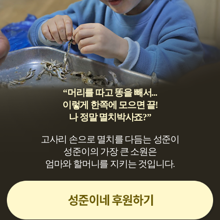
원
“머리를 따고 똥을 빼서...
이렇게 한쪽에 모으면 끝!
나 정말 멸치박사죠?”
고사리 손으로 멸치를 다듬는 성준이
성준이의 가장 큰 소원은
엄마와 할머니를 지키는 것입니다.