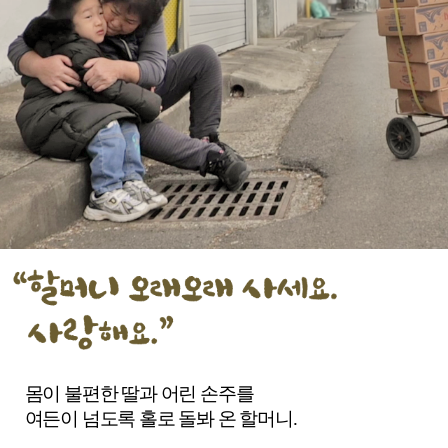
할
머
몸이 불편한 딸과 어린 손주를
니
여든이 넘도록 홀로 돌봐 온 할머니.
오
래