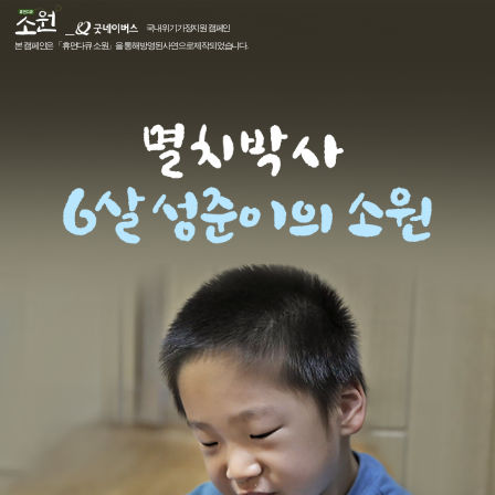
국내 위기가정지원 캠페인
본 캠페인은 「휴먼다큐 소원」을 통해 방영된 사연으로 제작되었습니다.
멸
치
박
사
6
살
성
준
이
의
소