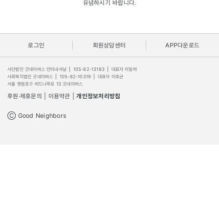
유념하시기 바랍니다.
로그인
회원상담센터
APP다운로드
사단법인 굿네이버스 인터내셔날
|
105-82-13183
|
대표자 이일하
사회복지법인 굿네이버스
|
105-82-10319
|
대표자 이호균
서울 영등포구 버드나루로 13 굿네이버스
후원·제휴문의
|
이용약관
|
개인정보처리방침
Ⓒ Good Neighbors