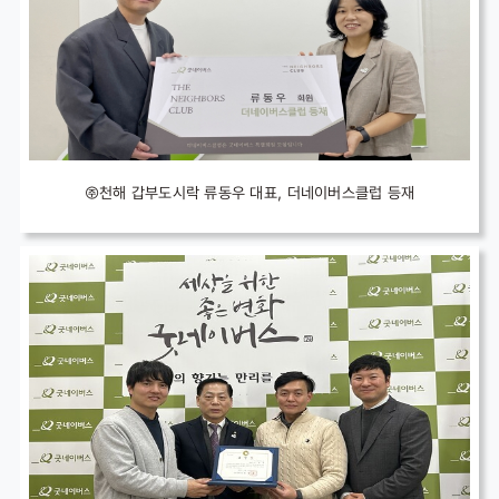
㈜천해 갑부도시락 류동우 대표, 더네이버스클럽 등재