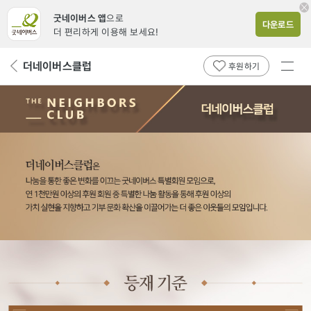
굿네이버스 앱
으로
다운로드
더 편리하게 이용해 보세요!
전체
더네이버스클럽
뒤
후원하기
메뉴
페
보기
이
지
로