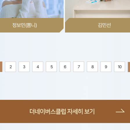
정보민(뽐니)
김민선
2
3
4
5
6
7
8
9
10