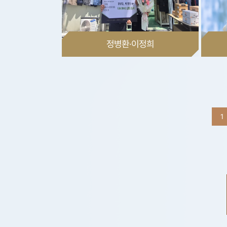
정병환·이정희
1