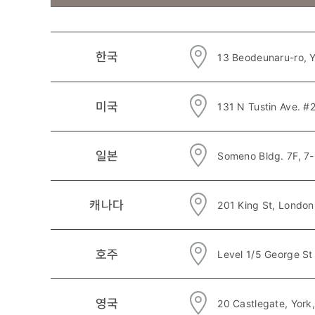
모
금
한국
13 Beodeunaru-ro, 
국
테
이
미국
131 N Tustin Ave. #
블
일본
Someno Bldg. 7F, 7
캐나다
201 King St, Londo
호주
Level 1/5 George St 
영국
20 Castlegate, York