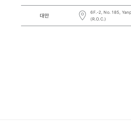
6F.-2, No. 185, Yanp
대만
(R.O.C.)