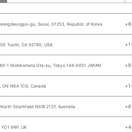
+8
Yeongdeungpo-gu, Seoul, 07253, Republic of Korea
+1
205 Tustin, CA 92780, USA
+8
-60-1 Nishikamata Ota-ku, Tokyo 144-0051 JAPAN
+1
n, ON N6A 1C9, Canada
+6
North Strathfield NSW 2137, Australia
+4
, YO1 9RP, UK