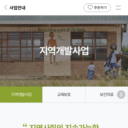
전체
사업안내
뒤
후원하기
페
메뉴
이
보기
지
로
지역개발사업
지역개발사업
교육보호
보건의료