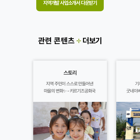
지역개발 사업소개서 다운받기
관련 콘텐츠
더보기
스토리
지역 주민이 스스로 만들어낸
기
마을의 변화✨ - 키르기즈공화국
굿네이버