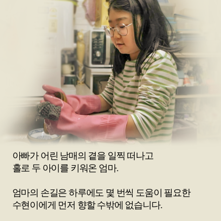
오
빠
를
돌
와
야
하
니
까..
아빠가 어린 남매의 곁을 일찍 떠나고
홀로 두 아이를 키워온 엄마.
엄마의 손길은 하루에도 몇 번씩 도움이 필요한
수현이에게 먼저 향할 수밖에 없습니다.