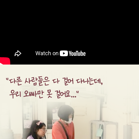
다
른
사
람
들
은