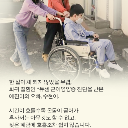
다
걸
어
다
니
는
데,
우
리
오
빠
만
못
걸
한 살이 채 되지 않았을 무렵,
어
희귀 질환인 *듀센 근이영양증 진단을 받은
요...
예진이의 오빠, 수현이.
시간이 흐를수록 온몸이 굳어가
혼자서는 아무것도 할 수 없고,
잦은 폐렴에 호흡조차 쉽지 않습니다.