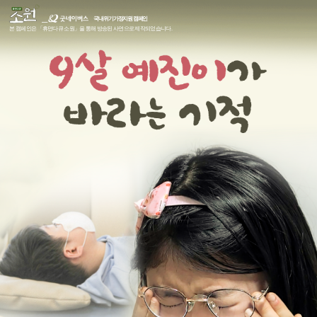
국내 위기가정지원 캠페인
본 캠페인은 「휴먼다큐 소원」을 통해 방송된 사연으로 제작되었습니다.
9
살
예
진
이
가
바
라
는
기
적