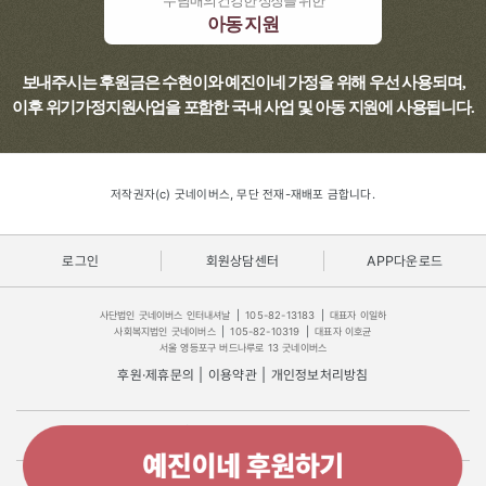
두 남매의 건강한 성장을 위한
아동 지원
보내주시는 후원금은 수현이와 예진이네 가정을 위해 우선 사용되며,
이후 위기가정지원사업을 포함한 국내 사업 및 아동 지원에 사용됩니다.
저작권자(c) 굿네이버스, 무단 전재-재배포 금합니다.
로그인
회원상담센터
APP다운로드
사단법인 굿네이버스 인터내셔날
|
105-82-13183
|
대표자 이일하
사회복지법인 굿네이버스
|
105-82-10319
|
대표자 이호균
서울 영등포구 버드나루로 13 굿네이버스
후원·제휴문의
|
이용약관
|
개인정보처리방침
Ⓒ Good Neighbors