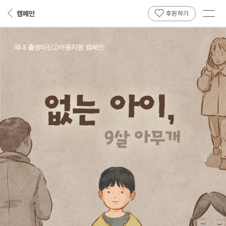
전체
캠페인
뒤
후원하기
메뉴
페
보기
이
지
국내 출생미신고아동지원 캠페인
로