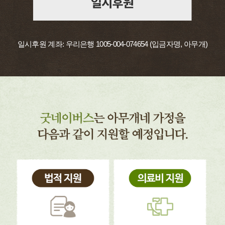
일시후원 계좌: 우리은행 1005-004-074654 (입금자명, 아무개)