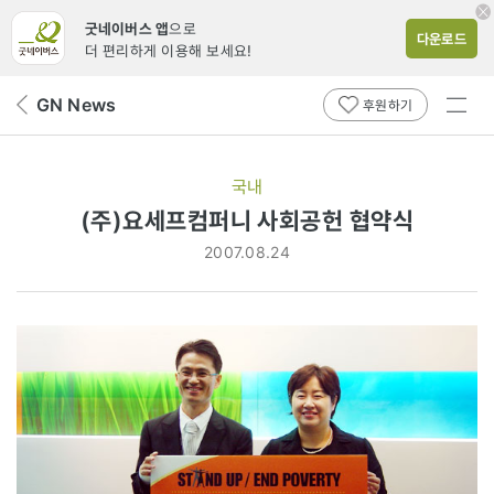
굿네이버스 앱
으로
다운로드
더 편리하게 이용해 보세요!
전체
GN News
뒤
후원하기
메뉴
페
보기
이
지
국내
로
(주)요세프컴퍼니 사회공헌 협약식
2007.08.24