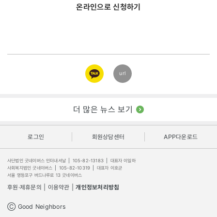
온라인으로 신청하기
카카오
url
링크
더 많은 뉴스 보기
로그인
회원상담센터
APP다운로드
사단법인 굿네이버스 인터내셔날
|
105-82-13183
|
대표자 이일하
사회복지법인 굿네이버스
|
105-82-10319
|
대표자 이호균
서울 영등포구 버드나루로 13 굿네이버스
후원·제휴문의
|
이용약관
|
개인정보처리방침
Ⓒ Good Neighbors