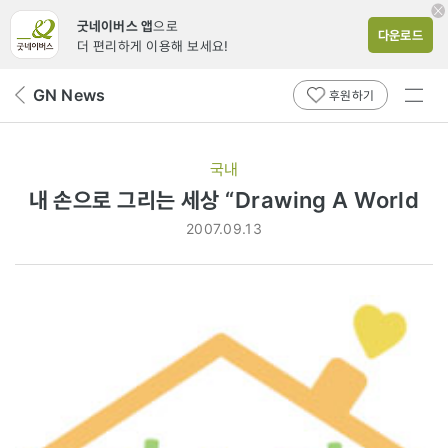
굿네이버스 앱
으로
다운로드
더 편리하게 이용해 보세요!
전체
GN News
뒤
후원하기
메뉴
페
보기
이
지
국내
로
내 손으로 그리는 세상 “Drawing A World
2007.09.13