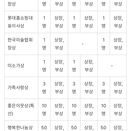
장상
명
부상
명
부상
명
부상
롯데홈쇼핑대
1
상장,
1
상장,
1
상장,
표이사상
명
부상
명
부상
명
부상
한국미술협회
1
상장,
1
상장,
-
장상
명
부상
명
부상
1
상장,
1
상장,
미소가상
-
명
부상
명
부상
3
상장,
3
상장,
3
상장,
가족사랑상
명
부상
명
부상
명
부상
좋은이웃상(특
10
상장,
10
상장,
10
상장,
선)
명
부상
명
부상
명
부상
행복한나눔상
50
상장,
50
상장,
50
상장,