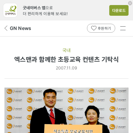
굿네이버스 앱
으로
다운로드
더 편리하게 이용해 보세요!
전체
GN News
뒤
후원하기
메뉴
페
보기
이
지
국내
로
엑스맨과 함께한 초등교육 컨텐츠 기탁식
2007.11.09