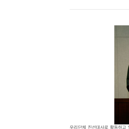
하희라
부부
결식아동지
1억원
쾌척
우리단체 친선대사로 활동하고 있