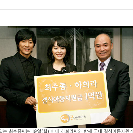
원기금
는 최수종씨는 19일(월) 아내 하희라씨와 함께 국내 결식아동지원기