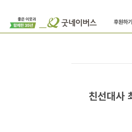
후원하
친선대사
친선대사 
최수종
·