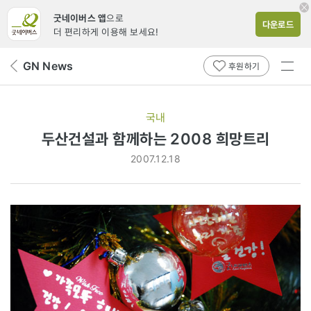
굿네이버스 앱
으로
다운로드
더 편리하게 이용해 보세요!
전체
GN News
뒤
후원하기
메뉴
페
보기
이
지
국내
로
두산건설과 함께하는 2008 희망트리
2007.12.18