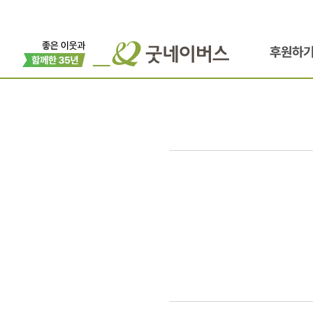
후원하
소아당뇨
지원