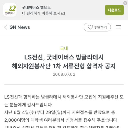
굿네이버스 앱
으로
다운로드
더 편리하게 이용해 보세요!
전체
GN News
뒤
후원하기
메뉴
페
보기
이
지
국내
로
LS전선, 굿네이버스 방글라데시
해외자원봉사단 1차 서류전형 합격자 공지
2008.07.02
LS전선과 함께하는 방글라데시 해외봉사단 모집에 지원해주신 모
든 분들에게 감사드립니다.
지난 6월 4일(수)부터 29일(일)까지 지원접수를 받았으며 총
2,000여명의 대학생 여러분께서 신청서를 접수해 주셨습니다.
보내주신 신청서 모두를 면밀히 검토하여 최종선발자의 3배수인