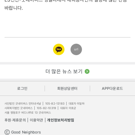
바랍니다.
카카오
url
링크
더 많은 뉴스 보기
로그인
회원상담센터
APP다운로드
사단법인 굿네이버스 인터내셔날
|
105-82-13183
|
대표자 이일하
사회복지법인 굿네이버스
|
105-82-10319
|
대표자 이호균
서울 영등포구 버드나루로 13 굿네이버스
후원·제휴문의
|
이용약관
|
개인정보처리방침
Ⓒ Good Neighbors