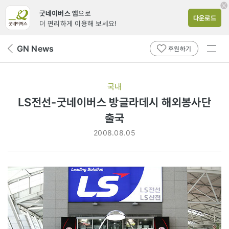
굿네이버스 앱
으로
다운로드
더 편리하게 이용해 보세요!
전체
GN News
뒤
후원하기
메뉴
페
보기
이
지
국내
로
LS전선-굿네이버스 방글라데시 해외봉사단
출국
2008.08.05