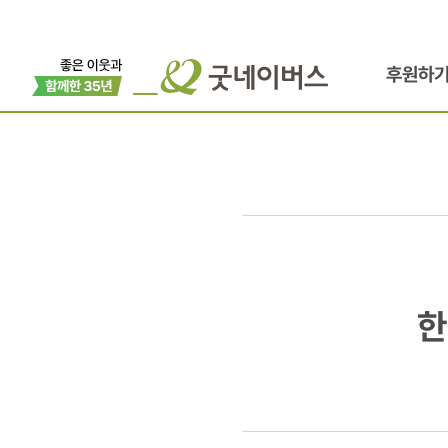
후원하
한국애보트
한
세계빈곤퇴
기탁식