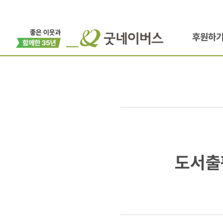
후원하
도서출판
도서출
예림당,
우리단체