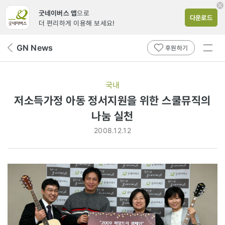
굿네이버스 앱
으로
다운로드
더 편리하게 이용해 보세요!
전체
GN News
뒤
후원하기
메뉴
페
보기
이
지
국내
로
저소득가정 아동 정서지원을 위한 스쿨뮤직의
나눔 실천
2008.12.12