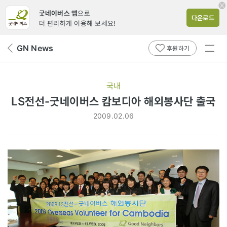
굿네이버스 앱
으로
다운로드
더 편리하게 이용해 보세요!
전체
GN News
뒤
후원하기
메뉴
페
보기
이
지
국내
로
LS전선-굿네이버스 캄보디아 해외봉사단 출국
2009.02.06