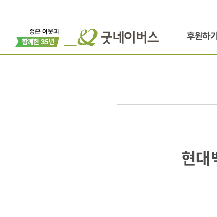
후원하
현대백화점
현대백
'lunch
date