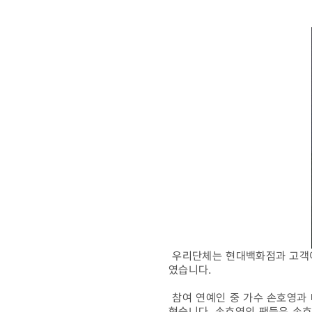
with
star'
진행
우리단체는 현대백화점과 고객이 기
였습니다.
참여 연예인 중 가수 손호영과 
혔습니다. 손호영의 팬들은 손호