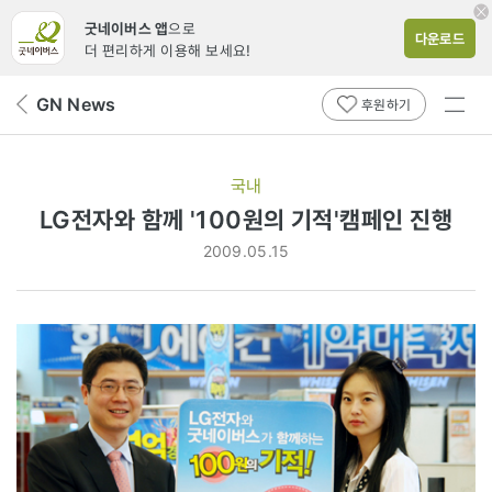
굿네이버스 앱
으로
다운로드
더 편리하게 이용해 보세요!
전체
GN News
뒤
후원하기
메뉴
페
보기
이
지
국내
로
LG전자와 함께 '100원의 기적'캠페인 진행
2009.05.15