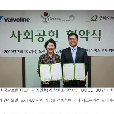
(주)한국발보린(대표이사 김민철)과 착한소비캠페인 ‘GOOD_BUY’ 
 엔진오일 'EXTRA' 판매 기금을 적립하여 국내 저소득가정 결식