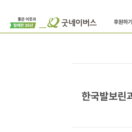
후원하
한국발보린
한국발보린과
착한소비캠
GOOD_BU