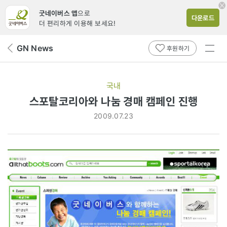
굿네이버스 앱
으로
다운로드
더 편리하게 이용해 보세요!
전체
GN News
뒤
후원하기
메뉴
페
보기
이
지
국내
로
스포탈코리아와 나눔 경매 캠페인 진행
2009.07.23