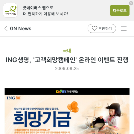
굿네이버스 앱
으로
다운로드
더 편리하게 이용해 보세요!
전체
GN News
뒤
후원하기
메뉴
페
보기
이
지
국내
로
ING생명, '고객희망캠페인' 온라인 이벤트 진행
2009.08.25