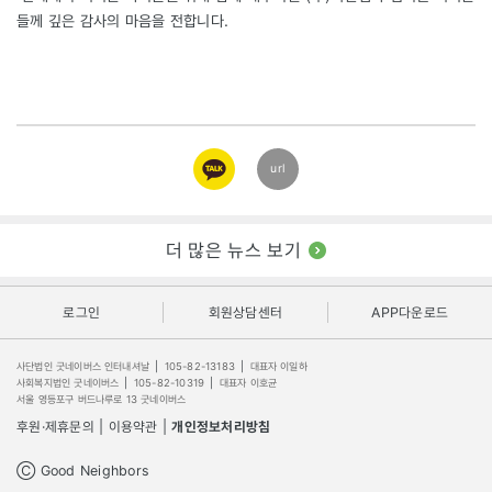
들께 깊은 감사의 마음을 전합니다.
카카오
url
링크
더 많은 뉴스 보기
로그인
회원상담센터
APP다운로드
사단법인 굿네이버스 인터내셔날
|
105-82-13183
|
대표자 이일하
사회복지법인 굿네이버스
|
105-82-10319
|
대표자 이호균
서울 영등포구 버드나루로 13 굿네이버스
후원·제휴문의
|
이용약관
|
개인정보처리방침
Ⓒ Good Neighbors