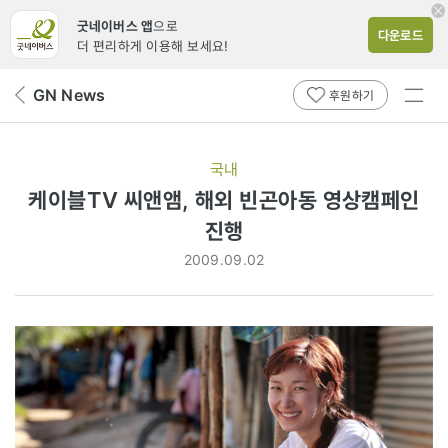
굿네이버스 앱
으로
다운로드
더 편리하게 이용해 보세요!
전체
GN News
뒤
후원하기
메뉴
페
보기
이
지
국내
로
케이블TV 씨앤앰, 해외 빈곤아동 영상캠페인
진행
2009.09.02