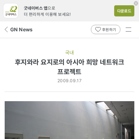
굿네이버스 앱
으로
다운로드
더 편리하게 이용해 보세요!
전체
GN News
뒤
후원하기
메뉴
페
보기
이
지
국내
로
후지와라 요지로의 아시아 희망 네트워크
프로젝트
2009.09.17