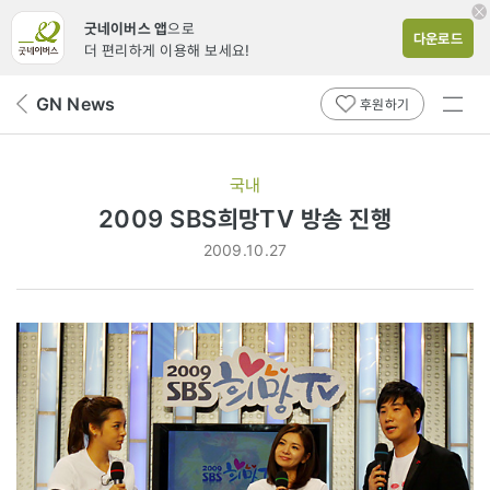
굿네이버스 앱
으로
다운로드
더 편리하게 이용해 보세요!
전체
GN News
뒤
후원하기
메뉴
페
보기
이
지
국내
로
2009 SBS희망TV 방송 진행
2009.10.27