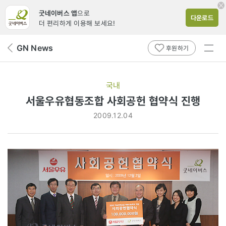
굿네이버스 앱
으로
다운로드
더 편리하게 이용해 보세요!
전체
GN News
뒤
후원하기
메뉴
페
보기
이
지
국내
로
서울우유협동조합 사회공헌 협약식 진행
2009.12.04