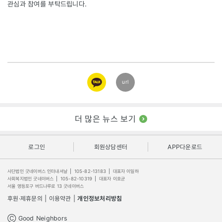
관심과 참여를 부탁드립니다.
카카오
url
링크
더 많은 뉴스 보기
로그인
회원상담센터
APP다운로드
사단법인 굿네이버스 인터내셔날
|
105-82-13183
|
대표자 이일하
사회복지법인 굿네이버스
|
105-82-10319
|
대표자 이호균
서울 영등포구 버드나루로 13 굿네이버스
후원·제휴문의
|
이용약관
|
개인정보처리방침
Ⓒ Good Neighbors