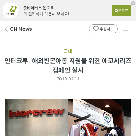
굿네이버스 앱
으로
다운로드
더 편리하게 이용해 보세요!
전체
GN News
뒤
후원하기
메뉴
페
보기
이
지
국내
로
인터크루, 해외빈곤아동 지원을 위한 에코시리즈
캠페인 실시
2010.02.11