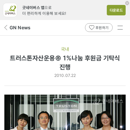
굿네이버스 앱
으로
다운로드
더 편리하게 이용해 보세요!
전체
GN News
뒤
후원하기
메뉴
페
보기
이
지
국내
로
트러스톤자산운용㈜ 1%나눔 후원금 기탁식
진행
2010.07.22