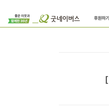
후원하
[*]36차
대표단
방북