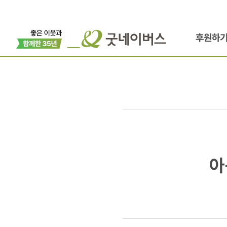
후원하
아동권리교육
아
CES
강사